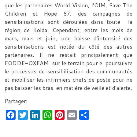
que les partenaires World Vision, l’OIM, Save The
Children et Hope 87, des campagnes de
sensibilisations sont déroulées dans toute la
région de Kolda. Cependant, entre les mois de
mars, mais et juin, une baisse d’intensité des
sensibilisations est notée du côté des autres
partenaires. Il ne restait principalement que
FODDE-OXFAM sur le terrain pour e poursuivre
le processus de sensibilisation des communautés
et mobiliser les infirmiers chefs de poste pour ne
pas baisser les bras en matière de veille et d’alerte.
Partager:
F
T
Li
W
Pi
E
P
a
w
n
h
nt
m
ar
c
itt
k
at
er
ai
ta