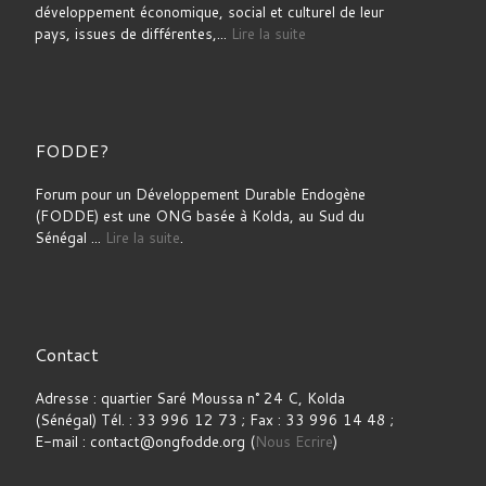
développement économique, social et culturel de leur
pays, issues de différentes,...
Lire la suite
FODDE?
Forum pour un Développement Durable Endogène
(FODDE) est une ONG basée à Kolda, au Sud du
Sénégal ...
Lire la suite
.
Contact
Adresse : quartier Saré Moussa n° 24 C, Kolda
(Sénégal) Tél. : 33 996 12 73 ; Fax : 33 996 14 48 ;
E-mail : contact@ongfodde.org (
Nous Ecrire
)