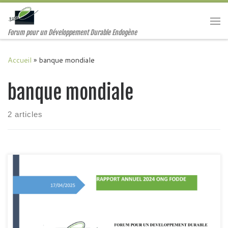
Passer au contenu
Me
Forum pour un Développement Durable Endogène
Accueil
»
banque mondiale
banque mondiale
2 articles
Au début de l’exercice 2024, l’ONG FODDE a établi son plan
de travail annuel conformémentà son plan stratégique. Pour
cet exercice, les actions ont couvert les domaines de la
productionagricole, l’élevage, la santé, l’éducation, la