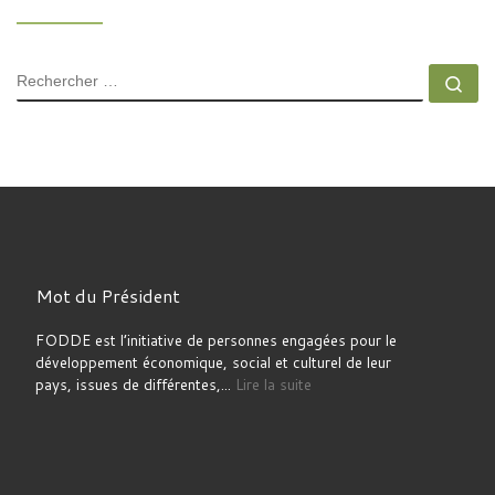
RECHERCHER
Rec
Mot du Président
FODDE est l’initiative de personnes engagées pour le
développement économique, social et culturel de leur
pays, issues de différentes,...
Lire la suite