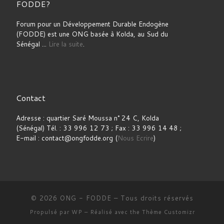
FODDE?
Forum pour un Développement Durable Endogène
(FODDE) est une ONG basée à Kolda, au Sud du
Sénégal ...
Lire la suite
.
Contact
Adresse : quartier Saré Moussa n° 24 C, Kolda
(Sénégal) Tél. : 33 996 12 73 ; Fax : 33 996 14 48 ;
E-mail : contact@ongfodde.org (
Nous Ecrire
)
© 2026
ONG - FODDE
– Tous droits réservés
Propulsé par
WP
– Réalisé avec the
Thème Customizr