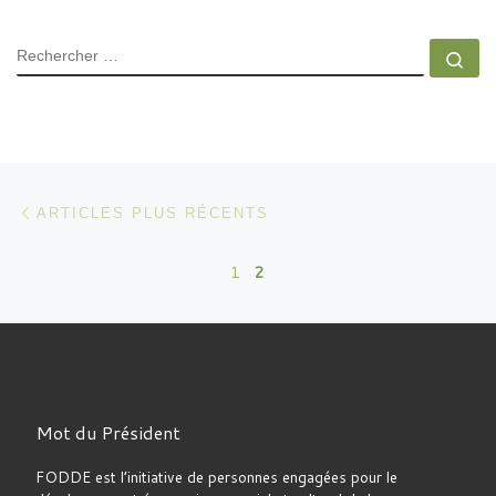
RECHERCHER
Rec
Navigation dans les articles
Articles plus récents
ARTICLES PLUS RÉCENTS
1
2
Mot du Président
FODDE est l’initiative de personnes engagées pour le