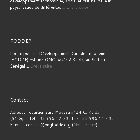
développement économique, social et culturel de leur
pays, issues de différentes,...
Lire la suite
FODDE?
Forum pour un Développement Durable Endogène
(FODDE) est une ONG basée à Kolda, au Sud du
Sénégal ...
Lire la suite
.
Contact
Adresse : quartier Saré Moussa n° 24 C, Kolda
(Sénégal) Tél. : 33 996 12 73 ; Fax : 33 996 14 48 ;
E-mail : contact@ongfodde.org (
Nous Ecrire
)