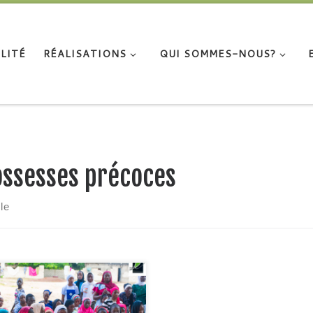
LITÉ
RÉALISATIONS
QUI SOMMES-NOUS?
ossesses précoces
cle
…
vité de sensibilisation sur les
ts néfastes des mariages et
sesses précoces dans la