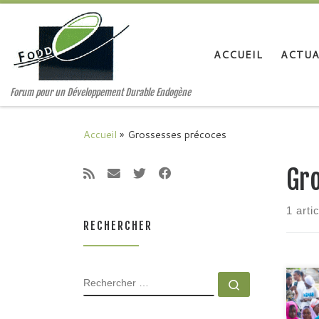
Passer au contenu
ACCUEIL
ACTUA
Forum pour un Développement Durable Endogène
Accueil
»
Grossesses précoces
Gr
1 arti
RECHERCHER
RECHERCHER
Rechercher 
Acti
effe
gros