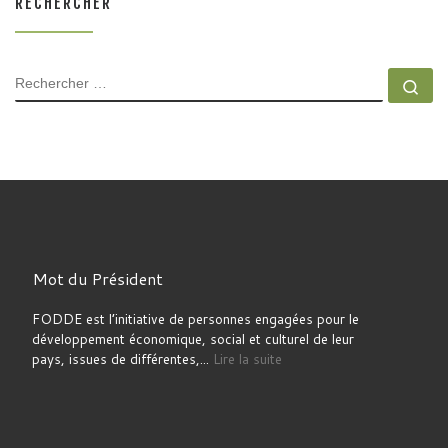
RECHERCHER
RECHERCHER
Rec
Mot du Président
FODDE est l’initiative de personnes engagées pour le
développement économique, social et culturel de leur
pays, issues de différentes,...
Lire la suite