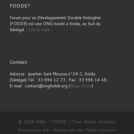
FODDE?
Forum pour un Développement Durable Endogène
(FODDE) est une ONG basée à Kolda, au Sud du
Sénégal ...
Lire la suite
.
Contact
Adresse : quartier Saré Moussa n° 24 C, Kolda
(Sénégal) Tél. : 33 996 12 73 ; Fax : 33 996 14 48 ;
E-mail : contact@ongfodde.org (
Nous Ecrire
)
© 2026
ONG - FODDE
– Tous droits réservés
Propulsé par
WP
– Réalisé avec the
Thème Customizr