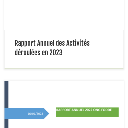
la Casamance constituait la zone d’implémentationdes
différents […]
Rapport Annuel des Activités
déroulées en 2023
L’année 2022 est marquée par les conséquences socio-
économiques de la pandémie àCOVID 19 et la guerre en
Ukraine.FODDE poursuivant son action d’appui aux
collectivités territoriales et aux communautés debase dans
leur quête du mieux-être des populations, a continué son