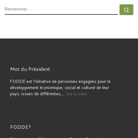
RECHERCHER
Rec
Mot du Président
FODDE est l’initiative de personnes engagées pour le
développement économique, social et culturel de leur
pays, issues de différentes,...
Lire la suite
FODDE?