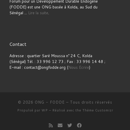
Forum pour un Développement Durable Endogène
(FODDE) est une ONG basée à Kolda, au Sud du
Sénégal ...
Lire la suite
.
Contact
Adresse : quartier Saré Moussa n° 24 C, Kolda
(Sénégal) Tél. : 33 996 12 73 ; Fax : 33 996 14 48 ;
E-mail : contact@ongfodde.org (
Nous Ecrire
)
© 2026
ONG - FODDE
– Tous droits réservés
Propulsé par
WP
– Réalisé avec the
Thème Customizr