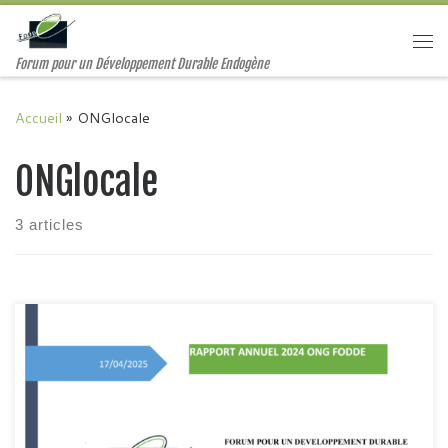
Passer au contenu
Me
Forum pour un Développement Durable Endogène
Accueil
»
ONGlocale
ONGlocale
3 articles
Au début de l’exercice 2024, l’ONG FODDE a établi son plan
de travail annuel conformémentà son plan stratégique. Pour
cet exercice, les actions ont couvert les domaines de la
productionagricole, l’élevage, la santé, l’éducation, la