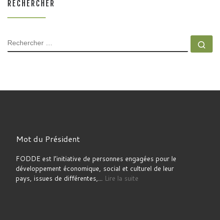
RECHERCHER
RECHERCHER
Rec
Mot du Président
FODDE est l’initiative de personnes engagées pour le
développement économique, social et culturel de leur
pays, issues de différentes,...
Lire la suite