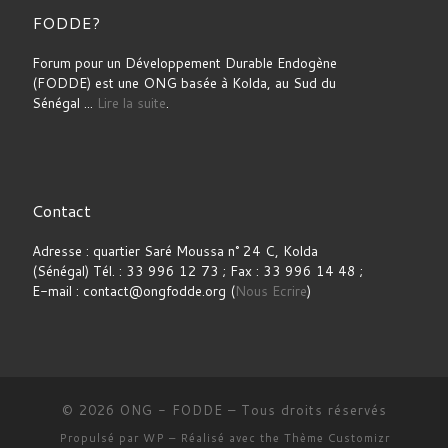
FODDE?
Forum pour un Développement Durable Endogène
(FODDE) est une ONG basée à Kolda, au Sud du
Sénégal ...
Lire la suite
.
Contact
Adresse : quartier Saré Moussa n° 24 C, Kolda
(Sénégal) Tél. : 33 996 12 73 ; Fax : 33 996 14 48 ;
E-mail : contact@ongfodde.org (
Nous Ecrire
)
© 2026
ONG - FODDE
– Tous droits réservés
Propulsé par
WP
– Réalisé avec the
Thème Customizr