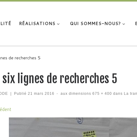
LITÉ
RÉALISATIONS
QUI SOMMES-NOUS?
ignes de recherches 5
 six lignes de recherches 5
DDE
|
Publié
21 mars 2016
-
aux dimensions
675 × 400
dans
La tran
igation des images
édent
…