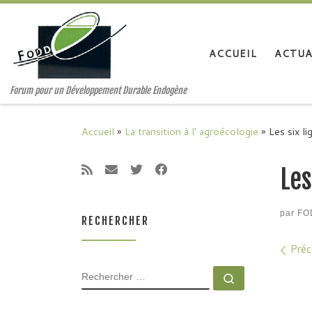
Passer au contenu
ACCUEIL
ACTUA
Forum pour un Développement Durable Endogène
Accueil
»
La transition à l’ agroécologie
»
Les six l
Les
par
FO
RECHERCHER
Nav
Préc
RECHERCHER
Rechercher 