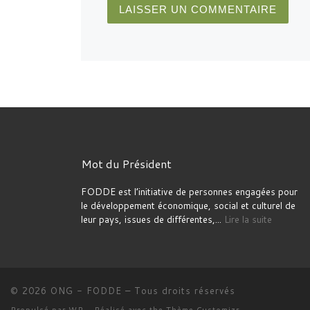
Mot du Président
FODDE est l’initiative de personnes engagées pour
le développement économique, social et culturel de
leur pays, issues de différentes,...
Lire la suite
© 2026
ONG - FODDE
– Tous droits réservés
Propulsé par
WP
– Réalisé avec the
Thème Customizr