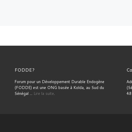
FODDE?
Co
Forum pour un Développement Durable Endogène
Ad
(FODDE) est une ONG basée à Kolda, au Sud du
(S
Sénégal ...
Lire la suite
.
48