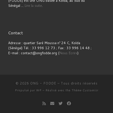
(FODDE) est une ONG basée à Kolda, au Sud du
Sénégal ...
Lire la suite
.
Contact
Adresse : quartier Saré Moussa n° 24 C, Kolda
(Sénégal) Tél. : 33 996 12 73 ; Fax : 33 996 14 48 ;
E-mail : contact@ongfodde.org (
Nous Ecrire
)
© 2026
ONG - FODDE
– Tous droits réservés
Propulsé par
WP
– Réalisé avec the
Thème Customizr