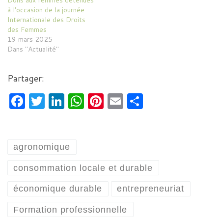
Dons aux femmes détenues
à l’occasion de la journée
Internationale des Droits
des Femmes
19 mars 2025
Dans "Actualité"
Partager:
F
T
Li
W
Pi
E
P
a
w
n
h
nt
m
ar
c
itt
k
at
er
ai
ta
e
er
e
s
es
l
g
agronomique
b
dI
A
t
er
consommation locale et durable
o
n
p
économique durable
entrepreneuriat
o
p
k
Formation professionnelle