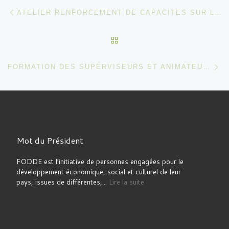
Parcourir les articles
Article précédent
ATELIER RENFORCEMENT DE CAPACITES SUR LA CREATION DE CONTENUS ET L’ANIMATION SUR LES RESEAUX SOCIAUX
RETOUR À LA LISTE DES
Ar
FORMATION DES SUPERVISEURS ET ANIMATEURS SUR LES PROCÉDURES ADMINISTRATIVES ET FINANCIÈRES
Mot du Président
FODDE est l’initiative de personnes engagées pour le
développement économique, social et culturel de leur
pays, issues de différentes,...
Lire la suite