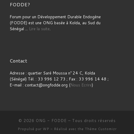
FODDE?
Forum pour un Développement Durable Endogène
(FODDE) est une ONG basée à Kolda, au Sud du
Sénégal ...
Lire la suite
.
Contact
Adresse : quartier Saré Moussa n° 24 C, Kolda
(Sénégal) Tél. : 33 996 12 73 ; Fax : 33 996 14 48 ;
E-mail : contact@ongfodde.org (
Nous Ecrire
)
© 2026
ONG - FODDE
– Tous droits réservés
Propulsé par
WP
– Réalisé avec the
Thème Customizr