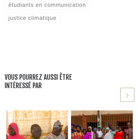
e
er
e
s
es
l
g
étudiants en communication
b
dI
A
t
er
justice climatique
o
n
p
o
p
k
VOUS POURREZ AUSSI ÊTRE
INTÉRESSÉ PAR