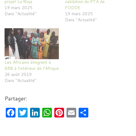
projet La Rioja
validation du PTA de
19 mars 2025
FODDE
Dans "Actualité"
19 mars 2025
Dans "Actualité"
Les Africains émigrent à
88% à l’intérieur de l’Afrique
26 août 2019
Dans "Actualité"
Partager:
F
T
Li
W
Pi
E
P
a
w
n
h
nt
m
ar
c
itt
k
at
er
ai
ta