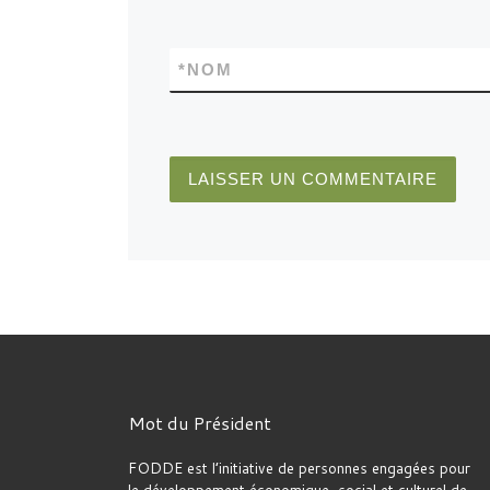
*
NOM
Mot du Président
FODDE est l’initiative de personnes engagées pour
le développement économique, social et culturel de