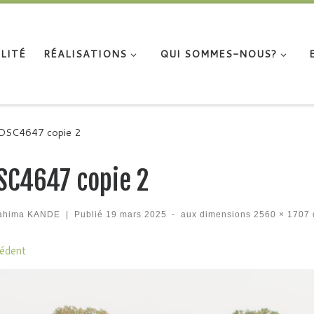
LITÉ
RÉALISATIONS
QUI SOMMES-NOUS?
DSC4647 copie 2
SC4647 copie 2
rahima KANDE
|
Publié
19 mars 2025
-
aux dimensions
2560 × 1707
igation des images
édent
…