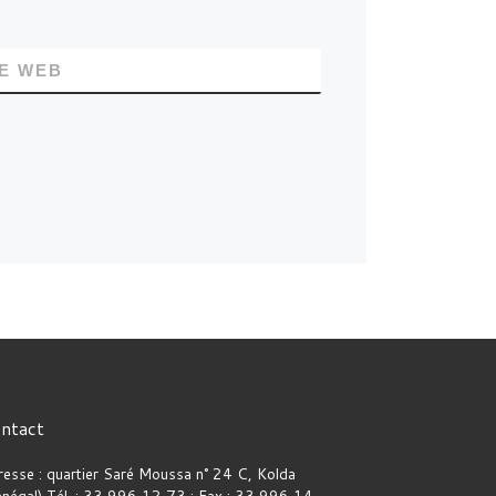
TE WEB
ntact
resse : quartier Saré Moussa n° 24 C, Kolda
énégal) Tél. : 33 996 12 73 ; Fax : 33 996 14