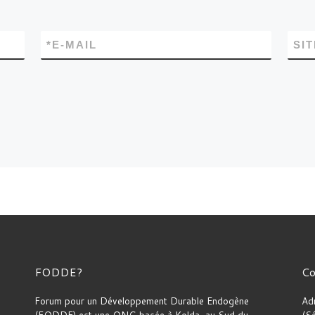
*
E-MAIL
SI
FODDE?
Co
Forum pour un Développement Durable Endogène
Ad
(FODDE) est une ONG basée à Kolda, au Sud du
(S