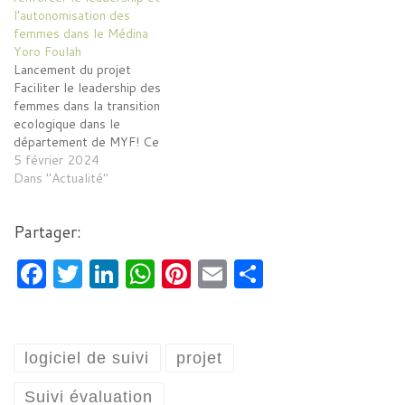
l’autonomisation des
femmes dans le Médina
Yoro Foulah
Lancement du projet
Faciliter le leadership des
femmes dans la transition
ecologique dans le
département de MYF! Ce
mercredi 31 janvier 2024,
5 février 2024
sous la présidence de Mr le
Dans "Actualité"
Préfet du département de
MYF et l'ensemble des
Partager:
services techniques, l'ONG
FODDE et son partenaire
F
T
Li
W
Pi
E
P
Alianza por la Solidaridad
ont procédé au…
a
w
n
h
nt
m
ar
c
itt
k
at
er
ai
ta
e
er
e
s
es
l
g
logiciel de suivi
projet
b
dI
A
t
er
Suivi évaluation