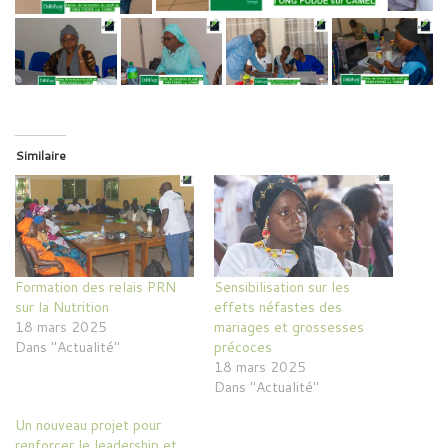
Similaire
Formation des relais PRN
Sensibilisation sur les
sur la Nutrition
effets néfastes des
18 mars 2025
mariages et grossesses
Dans "Actualité"
précoces
18 mars 2025
Dans "Actualité"
Un nouveau projet pour
renforcer le leadership et