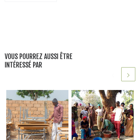
o
n
p
o
p
k
VOUS POURREZ AUSSI ÊTRE
INTÉRESSÉ PAR