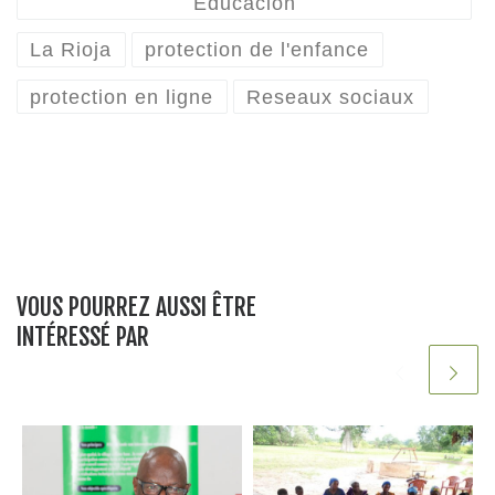
o
n
p
Educación
o
p
La Rioja
protection de l'enfance
k
protection en ligne
Reseaux sociaux
VOUS POURREZ AUSSI ÊTRE
INTÉRESSÉ PAR