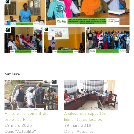
Similaire
Visite et lancement de
Analyse des capacités
projet La Rioja
humanitaires locales
19 mars 2025
29 mars 2019
Dans "Actualité"
Dans "Actualité"