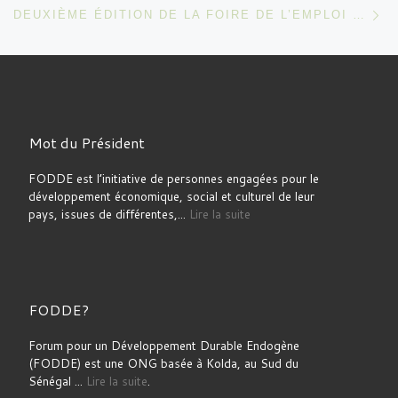
Ar
DEUXIÈME ÉDITION DE LA FOIRE DE L’EMPLOI VERT À KOLDA
Mot du Président
FODDE est l’initiative de personnes engagées pour le
développement économique, social et culturel de leur
pays, issues de différentes,...
Lire la suite
FODDE?
Forum pour un Développement Durable Endogène
(FODDE) est une ONG basée à Kolda, au Sud du
Sénégal ...
Lire la suite
.