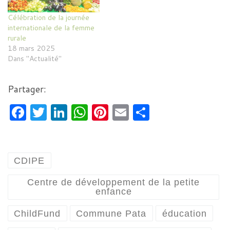
Célébration de la journée
internationale de la femme
rurale
18 mars 2025
Dans "Actualité"
Partager:
F
T
Li
W
Pi
E
P
a
w
n
h
nt
m
ar
c
itt
k
at
er
ai
ta
e
er
e
s
es
l
g
CDIPE
b
dI
A
t
er
Centre de développement de la petite
o
n
p
enfance
o
p
ChildFund
Commune Pata
éducation
k