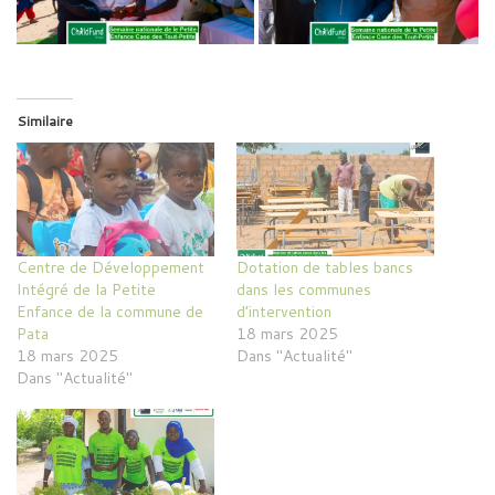
Similaire
Centre de Développement
Dotation de tables bancs
Intégré de la Petite
dans les communes
Enfance de la commune de
d’intervention
Pata
18 mars 2025
18 mars 2025
Dans "Actualité"
Dans "Actualité"