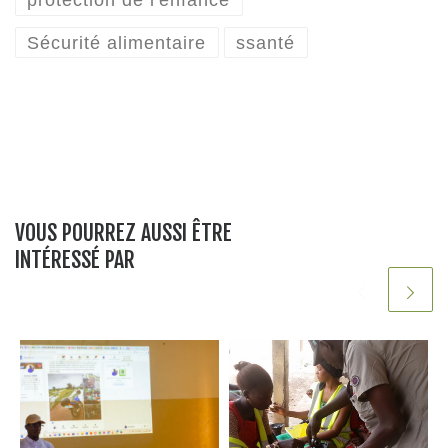
protection de l'enfance
o
n
p
Sécurité alimentaire
ssanté
o
p
k
VOUS POURREZ AUSSI ÊTRE
INTÉRESSÉ PAR