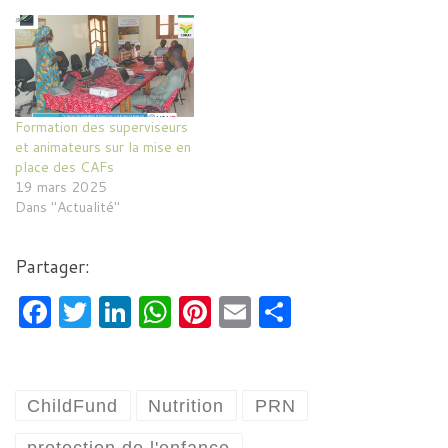
Formation des superviseurs
et animateurs sur la mise en
place des CAFs
19 mars 2025
Dans "Actualité"
Partager:
F
T
Li
W
Pi
E
P
a
w
n
h
nt
m
ar
c
itt
k
at
er
ai
ta
e
er
e
s
es
l
g
ChildFund
Nutrition
PRN
b
dI
A
t
er